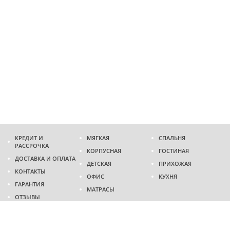
КРЕДИТ И
МЯГКАЯ
СПАЛЬНЯ
РАССРОЧКА
КОРПУСНАЯ
ГОСТИНАЯ
ДОСТАВКА И ОПЛАТА
ДЕТСКАЯ
ПРИХОЖАЯ
КОНТАКТЫ
ОФИС
КУХНЯ
ГАРАНТИЯ
МАТРАСЫ
ОТЗЫВЫ
Адрес
г. Днепр