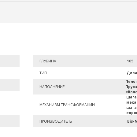
ГЛУБИНА
105
ТИП
Див
Пено
НАПОЛНЕНИЕ
Пруж
«Bone
Шаг
меха
МЕХАНИЗМ ТРАНСФОРМАЦИИ
шаг
евро
ПРОИЗВОДИТЕЛЬ
Bis-