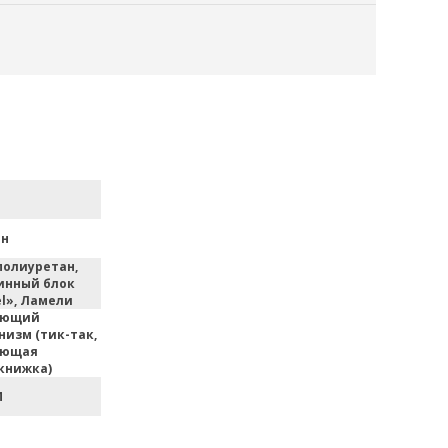
ан
полиуретан,
инный блок
l», Ламели
ающий
низм (тик-так,
ающая
книжка)
M