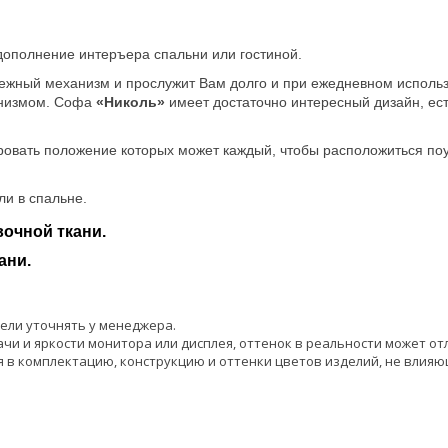
дополнение интеръера спальни или гостиной.
дежный механизм и прослужит Вам долго и при ежедневном использ
анизмом. Софа
«Николь»
имеет достаточно интересный дизайн, ест
овать положение которых может каждый, чтобы расположиться поу
ли в спальне.
очной ткани.
ани.
ели уточнять у менеджера.
чи и яркости монитора или дисплея, оттенок в реальности может от
 в комплектацию, конструкцию и оттенки цветов изделий, не влияю