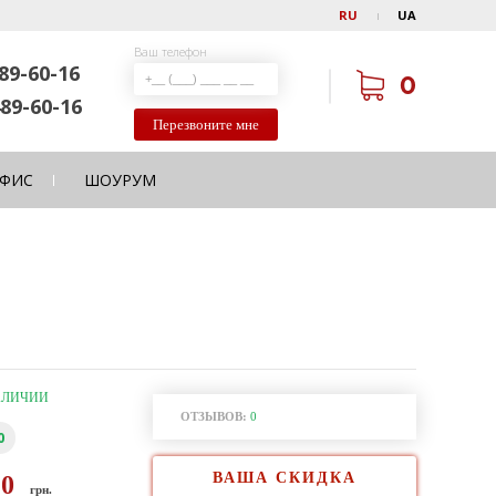
RU
UA
Ваш телефон
89-60-16
0
89-60-16
Перезвоните мне
ФИС
ШОУРУМ
АЛИЧИИ
ОТЗЫВОВ:
0
0
ВАША СКИДКА
90
грн.