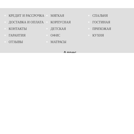
КРЕДИТ И РАССРОЧКА
МЯГКАЯ
СПАЛЬНЯ
ДОСТАВКА И ОПЛАТА
КОРПУСНАЯ
ГОСТИНАЯ
КОНТАКТЫ
ДЕТСКАЯ
ПРИХОЖАЯ
ГАРАНТИЯ
ОФИС
КУХНЯ
ОТЗЫВЫ
МАТРАСЫ
Адрес
г. Днепр
проспект Слобожанский, 37
пн-сб - 9:00 - 19:00
вс - 10:00 - 17:00
Приходите в гости
Мы на карте
Телефон
489-60-16
(096)
489-60-16
(095)
Создание и
продвижение сайтов
: @ 2026 Fenix Industry