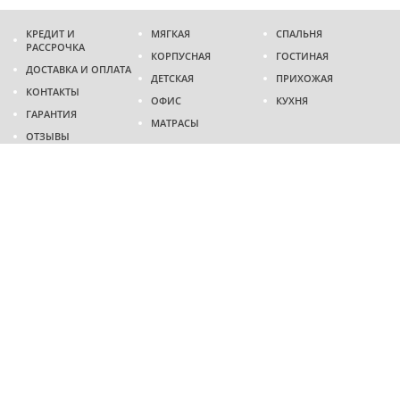
КРЕДИТ И
МЯГКАЯ
СПАЛЬНЯ
РАССРОЧКА
КОРПУСНАЯ
ГОСТИНАЯ
ДОСТАВКА И ОПЛАТА
ДЕТСКАЯ
ПРИХОЖАЯ
КОНТАКТЫ
ОФИС
КУХНЯ
ГАРАНТИЯ
МАТРАСЫ
ОТЗЫВЫ
Адрес
г. Днепр
проспект Слобожанский, 37
пн-сб - 9:00 - 19:00
вс - 10:00 - 17:00
Приходите в гости
Мы на карте
Телефон
(096)
489-60-16
(095)
489-60-16
Создание и
продвижение сайтов
: @ 2026 Fenix Industry