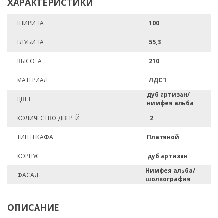
ХАРАКТЕРИСТИКИ
ШИРИНА
100
ГЛУБИНА
55,3
ВЫСОТА
210
МАТЕРИАЛ
ЛДСП
дуб артизан/
ЦВЕТ
нимфея альба
КОЛИЧЕСТВО ДВЕРЕЙ
2
ТИП ШКАФА
Платяной
КОРПУС
дуб артизан
Нимфея альба/
ФАСАД
шолкография
ОПИСАНИЕ