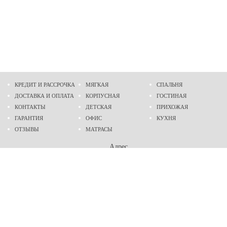
КРЕДИТ И РАССРОЧКА
МЯГКАЯ
СПАЛЬНЯ
ДОСТАВКА И ОПЛАТА
КОРПУСНАЯ
ГОСТИНАЯ
КОНТАКТЫ
ДЕТСКАЯ
ПРИХОЖАЯ
ГАРАНТИЯ
ОФИС
КУХНЯ
ОТЗЫВЫ
МАТРАСЫ
Адрес
г. Днепр
проспект Слобожанский, 37
пн-сб - 9:00 - 19:00
вс - 10:00 - 17:00
Приходите в гости
Мы на карте
Телефон
(096)
489-60-16