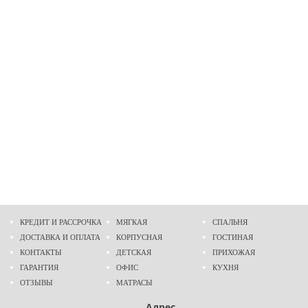
КРЕДИТ И РАССРОЧКА
МЯГКАЯ
СПАЛЬНЯ
ДОСТАВКА И ОПЛАТА
КОРПУСНАЯ
ГОСТИНАЯ
КОНТАКТЫ
ДЕТСКАЯ
ПРИХОЖАЯ
ГАРАНТИЯ
ОФИС
КУХНЯ
ОТЗЫВЫ
МАТРАСЫ
Адрес