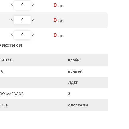
<
>
0
грн.
<
>
0
грн.
<
>
0
грн.
РИСТИКИ
ДИТЕЛЬ
Влаби
ФА
прямой
ЛДСП
ТВО ФАСАДОВ
2
ОСТЬ
с полками