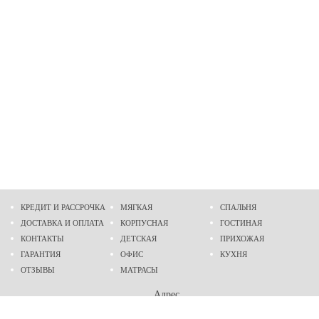
КРЕДИТ И РАССРОЧКА
МЯГКАЯ
СПАЛЬНЯ
ДОСТАВКА И ОПЛАТА
КОРПУСНАЯ
ГОСТИНАЯ
КОНТАКТЫ
ДЕТСКАЯ
ПРИХОЖАЯ
ГАРАНТИЯ
ОФИС
КУХНЯ
ОТЗЫВЫ
МАТРАСЫ
Адрес
г. Днепр