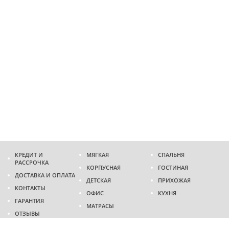
КРЕДИТ И
МЯГКАЯ
СПАЛЬНЯ
РАССРОЧКА
КОРПУСНАЯ
ГОСТИНАЯ
ДОСТАВКА И ОПЛАТА
ДЕТСКАЯ
ПРИХОЖАЯ
КОНТАКТЫ
ОФИС
КУХНЯ
ГАРАНТИЯ
МАТРАСЫ
ОТЗЫВЫ