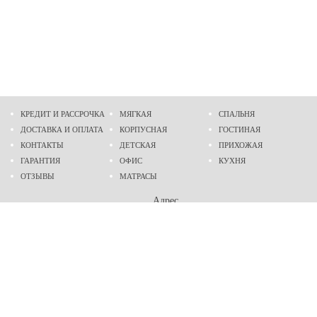
КРЕДИТ И РАССРОЧКА
МЯГКАЯ
СПАЛЬНЯ
ДОСТАВКА И ОПЛАТА
КОРПУСНАЯ
ГОСТИНАЯ
КОНТАКТЫ
ДЕТСКАЯ
ПРИХОЖАЯ
ГАРАНТИЯ
ОФИС
КУХНЯ
ОТЗЫВЫ
МАТРАСЫ
Адрес
г. Днепр
проспект Слобожанский, 37
пн-сб - 9:00 - 19:00
вс - 10:00 - 17:00
Приходите в гости
Мы на карте
Телефон
(096)
489-60-16