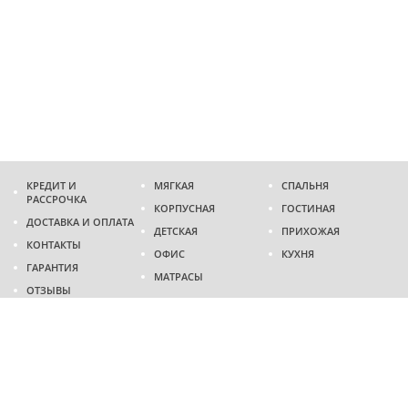
КРЕДИТ И
МЯГКАЯ
СПАЛЬНЯ
РАССРОЧКА
КОРПУСНАЯ
ГОСТИНАЯ
ДОСТАВКА И ОПЛАТА
ДЕТСКАЯ
ПРИХОЖАЯ
КОНТАКТЫ
ОФИС
КУХНЯ
ГАРАНТИЯ
МАТРАСЫ
ОТЗЫВЫ
Адрес
г. Днепр
проспект Слобожанский, 37
пн-сб - 9:00 - 19:00
вс - 10:00 - 17:00
Приходите в гости