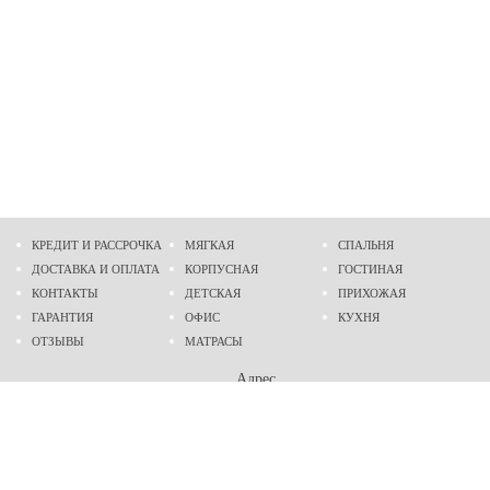
КРЕДИТ И РАССРОЧКА
МЯГКАЯ
СПАЛЬНЯ
ДОСТАВКА И ОПЛАТА
КОРПУСНАЯ
ГОСТИНАЯ
КОНТАКТЫ
ДЕТСКАЯ
ПРИХОЖАЯ
ГАРАНТИЯ
ОФИС
КУХНЯ
ОТЗЫВЫ
МАТРАСЫ
Адрес
г. Днепр
проспект Слобожанский, 37
пн-сб - 9:00 - 19:00
вс - 10:00 - 17:00
Приходите в гости