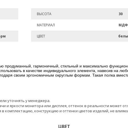
ВЫСОТА
30
МАТЕРИАЛ
МДФ
орм
ЦВЕТ
бел
ью продуманный, гармоничный, стильный и максимально функцион
пользовать в качестве индивидуального элемента, навесив на любо
одаря своим эргономичным округлым формам. Такая полка вместит
ели уточнять у менеджера.
чи и яркости монитора или дисплея, оттенок в реальности может от
 в комплектацию, конструкцию и оттенки цветов изделий, не влияю
ЦВЕТ