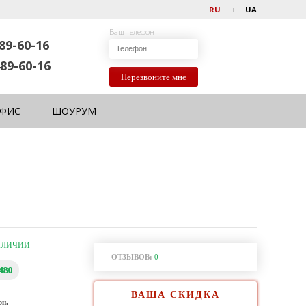
RU
UA
Ваш телефон
89-60-16
89-60-16
Перезвоните мне
ФИС
ШОУРУМ
АЛИЧИИ
ОТЗЫВОВ:
0
480
ВАША СКИДКА
рн.