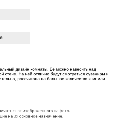
ый
альный дизайн комнаты. Ее можно навесить над
й стене. На ней отлично будут смотреться сувениры и
ельна, рассчитана на большое количество книг или
личаться от изображенного на фото.
щие на их основное назначение.