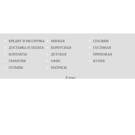
КРЕДИТ И РАССРОЧКА
МЯГКАЯ
СПАЛЬНЯ
ДОСТАВКА И ОПЛАТА
КОРПУСНАЯ
ГОСТИНАЯ
КОНТАКТЫ
ДЕТСКАЯ
ПРИХОЖАЯ
ГАРАНТИЯ
ОФИС
КУХНЯ
ОТЗЫВЫ
МАТРАСЫ
Адрес
г. Днепр
проспект Слобожанский, 37
пн-сб - 9:00 - 19:00
вс - 10:00 - 17:00
Приходите в гости
Мы на карте
Телефон
(096)
489-60-16
(095)
489-60-16