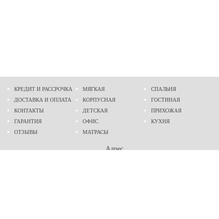
КРЕДИТ И РАССРОЧКА
МЯГКАЯ
СПАЛЬНЯ
ДОСТАВКА И ОПЛАТА
КОРПУСНАЯ
ГОСТИНАЯ
КОНТАКТЫ
ДЕТСКАЯ
ПРИХОЖАЯ
ГАРАНТИЯ
ОФИС
КУХНЯ
ОТЗЫВЫ
МАТРАСЫ
Адрес
г. Днепр
проспект Слобожанский, 37
пн-сб - 9:00 - 19:00
вс - 10:00 - 17:00
Приходите в гости
Мы на карте
Телефон