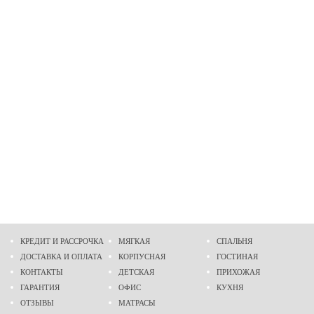
КРЕДИТ И РАССРОЧКА
МЯГКАЯ
СПАЛЬНЯ
ДОСТАВКА И ОПЛАТА
КОРПУСНАЯ
ГОСТИНАЯ
КОНТАКТЫ
ДЕТСКАЯ
ПРИХОЖАЯ
ГАРАНТИЯ
ОФИС
КУХНЯ
ОТЗЫВЫ
МАТРАСЫ