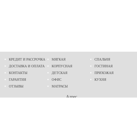
КРЕДИТ И РАССРОЧКА
МЯГКАЯ
СПАЛЬНЯ
ДОСТАВКА И ОПЛАТА
КОРПУСНАЯ
ГОСТИНАЯ
КОНТАКТЫ
ДЕТСКАЯ
ПРИХОЖАЯ
ГАРАНТИЯ
ОФИС
КУХНЯ
ОТЗЫВЫ
МАТРАСЫ
Адрес
г. Днепр
проспект Слобожанский, 37
пн-сб - 9:00 - 19:00
вс - 10:00 - 17:00
Приходите в гости
Мы на карте