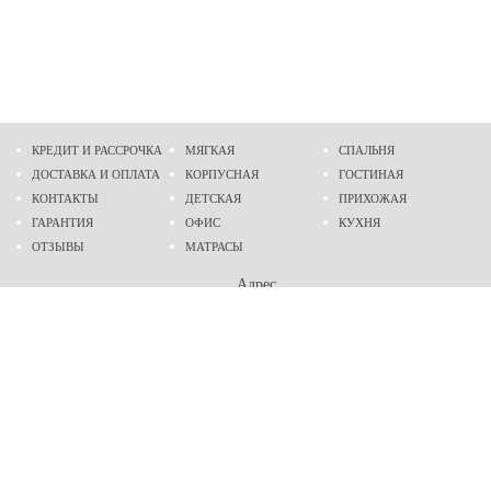
КРЕДИТ И РАССРОЧКА
МЯГКАЯ
СПАЛЬНЯ
ДОСТАВКА И ОПЛАТА
КОРПУСНАЯ
ГОСТИНАЯ
КОНТАКТЫ
ДЕТСКАЯ
ПРИХОЖАЯ
ГАРАНТИЯ
ОФИС
КУХНЯ
ОТЗЫВЫ
МАТРАСЫ
Адрес
г. Днепр
проспект Слобожанский, 37
пн-сб - 9:00 - 19:00
вс - 10:00 - 17:00
Приходите в гости
Мы на карте
Телефон
(096)
489-60-16
(095)
489-60-16