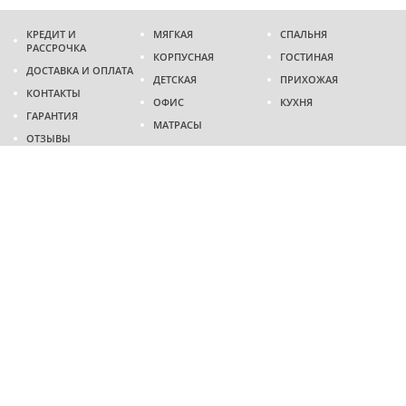
КРЕДИТ И
МЯГКАЯ
СПАЛЬНЯ
РАССРОЧКА
КОРПУСНАЯ
ГОСТИНАЯ
ДОСТАВКА И ОПЛАТА
ДЕТСКАЯ
ПРИХОЖАЯ
КОНТАКТЫ
ОФИС
КУХНЯ
ГАРАНТИЯ
МАТРАСЫ
ОТЗЫВЫ
Адрес
г. Днепр
проспект Слобожанский, 37
пн-сб - 9:00 - 19:00
вс - 10:00 - 17:00
Приходите в гости
Мы на карте
Телефон
(096)
489-60-16
(095)
489-60-16
Создание и
продвижение сайтов
: @ 2026 Fenix Industry