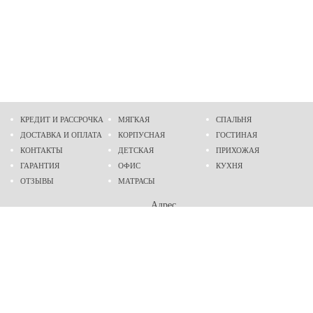
КРЕДИТ И РАССРОЧКА
МЯГКАЯ
СПАЛЬНЯ
ДОСТАВКА И ОПЛАТА
КОРПУСНАЯ
ГОСТИНАЯ
КОНТАКТЫ
ДЕТСКАЯ
ПРИХОЖАЯ
ГАРАНТИЯ
ОФИС
КУХНЯ
ОТЗЫВЫ
МАТРАСЫ
Адрес
г. Днепр
проспект Слобожанский, 37
пн-сб - 9:00 - 19:00
вс - 10:00 - 17:00
Приходите в гости
Мы на карте
Телефон