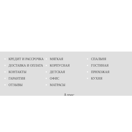
КРЕДИТ И РАССРОЧКА
МЯГКАЯ
СПАЛЬНЯ
ДОСТАВКА И ОПЛАТА
КОРПУСНАЯ
ГОСТИНАЯ
КОНТАКТЫ
ДЕТСКАЯ
ПРИХОЖАЯ
ГАРАНТИЯ
ОФИС
КУХНЯ
ОТЗЫВЫ
МАТРАСЫ
Адрес
г. Днепр
проспект Слобожанский, 37
пн-сб - 9:00 - 19:00
вс - 10:00 - 17:00
Приходите в гости
Мы на карте