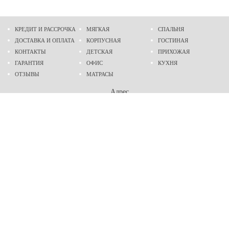
КРЕДИТ И РАССРОЧКА
МЯГКАЯ
СПАЛЬНЯ
ДОСТАВКА И ОПЛАТА
КОРПУСНАЯ
ГОСТИНАЯ
КОНТАКТЫ
ДЕТСКАЯ
ПРИХОЖАЯ
ГАРАНТИЯ
ОФИС
КУХНЯ
ОТЗЫВЫ
МАТРАСЫ
Адрес
г. Днепр
проспект Слобожанский, 37
пн-сб - 9:00 - 19:00
вс - 10:00 - 17:00
Приходите в гости
Мы на карте
Телефон
(096)
489-60-16
(095)
489-60-16
Создание и
продвижение сайтов
: @ 2026 Fenix Industry