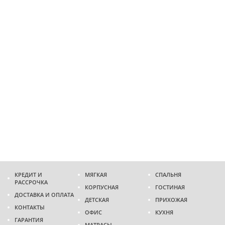
КРЕДИТ И
МЯГКАЯ
СПАЛЬНЯ
РАССРОЧКА
КОРПУСНАЯ
ГОСТИНАЯ
ДОСТАВКА И ОПЛАТА
ДЕТСКАЯ
ПРИХОЖАЯ
КОНТАКТЫ
ОФИС
КУХНЯ
ГАРАНТИЯ
МАТРАСЫ