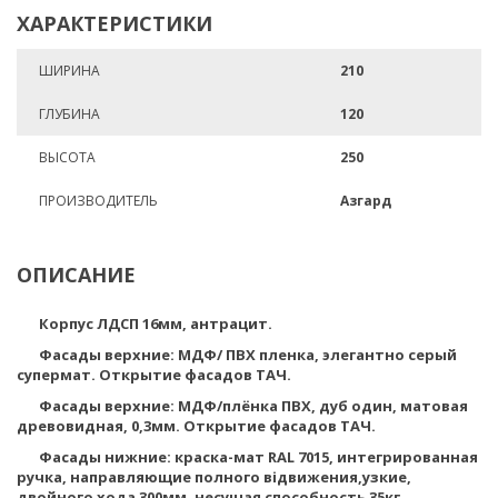
ХАРАКТЕРИСТИКИ
ШИРИНА
210
ГЛУБИНА
120
ВЫСОТА
250
ПРОИЗВОДИТЕЛЬ
Азгард
ОПИСАНИЕ
Корпус ЛДСП 16мм, антрацит.
Фасады верхние: МДФ/ ПВХ пленка, элегантно серый
супермат. Открытие фасадов ТАЧ.
Фасады верхние: МДФ/плёнка ПВХ, дуб один, матовая
древовидная, 0,3мм. Открытие фасадов ТАЧ.
Фасады нижние: краска-мат RAL 7015, интегрированная
ручка, направляющие полного відвижения,узкие,
двойного хода 300мм, несущая способность 35кг.