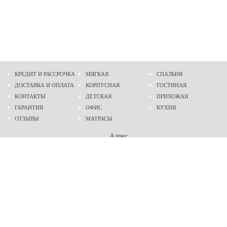
КРЕДИТ И РАССРОЧКА
МЯГКАЯ
СПАЛЬНЯ
ДОСТАВКА И ОПЛАТА
КОРПУСНАЯ
ГОСТИНАЯ
КОНТАКТЫ
ДЕТСКАЯ
ПРИХОЖАЯ
ГАРАНТИЯ
ОФИС
КУХНЯ
ОТЗЫВЫ
МАТРАСЫ
Адрес
г. Днепр
проспект Слобожанский, 37
пн-сб - 9:00 - 19:00
вс - 10:00 - 17:00
Приходите в гости
Мы на карте
Телефон
(096)
489-60-16
(095)
489-60-16