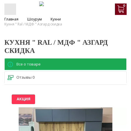
0
Главная
Шоурум
Кухни
Кухня " Ral / МДФ " Азгард скидка
КУХНЯ " RAL / МДФ " АЗГАРД
СКИДКА
Все о товаре
Отзывы
0
АКЦИЯ