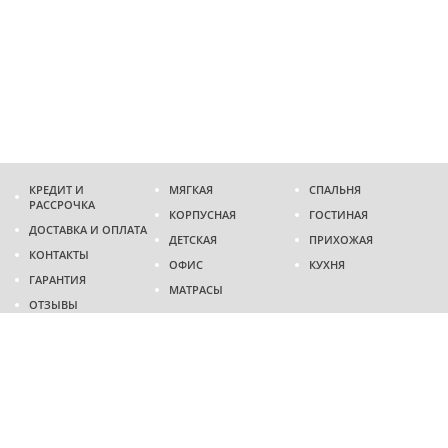
КРЕДИТ И
МЯГКАЯ
СПАЛЬНЯ
РАССРОЧКА
КОРПУСНАЯ
ГОСТИНАЯ
ДОСТАВКА И ОПЛАТА
ДЕТСКАЯ
ПРИХОЖАЯ
КОНТАКТЫ
ОФИС
КУХНЯ
ГАРАНТИЯ
МАТРАСЫ
ОТЗЫВЫ
Адрес
г. Днепр
проспект Слобожанский, 37
пн-сб - 9:00 - 19:00
вс - 10:00 - 17:00
Приходите в гости