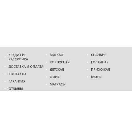
КРЕДИТ И
МЯГКАЯ
СПАЛЬНЯ
РАССРОЧКА
КОРПУСНАЯ
ГОСТИНАЯ
ДОСТАВКА И ОПЛАТА
ДЕТСКАЯ
ПРИХОЖАЯ
КОНТАКТЫ
ОФИС
КУХНЯ
ГАРАНТИЯ
МАТРАСЫ
ОТЗЫВЫ
Адрес
г. Днепр
проспект Слобожанский, 37
пн-сб - 9:00 - 19:00
вс - 10:00 - 17:00
Приходите в гости
Мы на карте