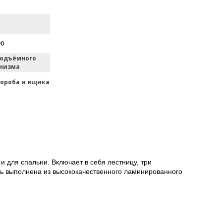
90
подъёмного
низма
короба и ящика
и для спальни. Включает в себя лестницу, три
ль выполнена из высококачественного ламинированного