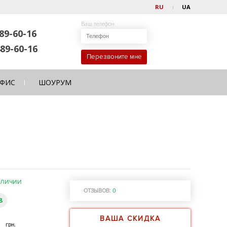
RU
UA
Ваш телефон
89-60-16
89-60-16
Перезвоните мне
ФИС
ШОУРУМ
АЛИЧИИ
ОТЗЫВОВ:
0
8
ВАША СКИДКА
0
грн.