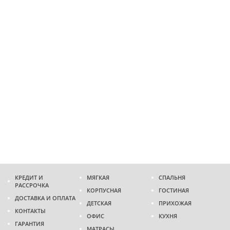
КРЕДИТ И
МЯГКАЯ
СПАЛЬНЯ
РАССРОЧКА
КОРПУСНАЯ
ГОСТИНАЯ
ДОСТАВКА И ОПЛАТА
ДЕТСКАЯ
ПРИХОЖАЯ
КОНТАКТЫ
ОФИС
КУХНЯ
ГАРАНТИЯ
МАТРАСЫ