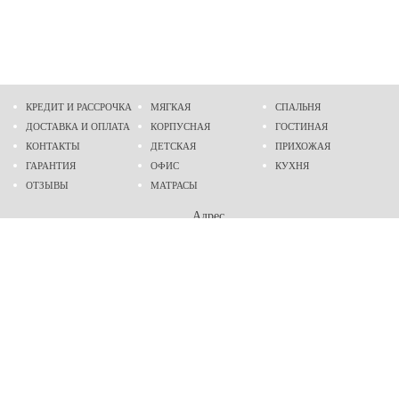
КРЕДИТ И РАССРОЧКА
МЯГКАЯ
СПАЛЬНЯ
ДОСТАВКА И ОПЛАТА
КОРПУСНАЯ
ГОСТИНАЯ
КОНТАКТЫ
ДЕТСКАЯ
ПРИХОЖАЯ
ГАРАНТИЯ
ОФИС
КУХНЯ
ОТЗЫВЫ
МАТРАСЫ
Адрес
г. Днепр
проспект Слобожанский, 37
пн-сб - 9:00 - 19:00
вс - 10:00 - 17:00
Приходите в гости
Мы на карте
Телефон
(096)
489-60-16
(095)
489-60-16