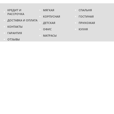
КРЕДИТ И
МЯГКАЯ
СПАЛЬНЯ
РАССРОЧКА
КОРПУСНАЯ
ГОСТИНАЯ
ДОСТАВКА И ОПЛАТА
ДЕТСКАЯ
ПРИХОЖАЯ
КОНТАКТЫ
ОФИС
КУХНЯ
ГАРАНТИЯ
МАТРАСЫ
ОТЗЫВЫ
Адрес
г. Днепр
проспект Слобожанский, 37
пн-сб - 9:00 - 19:00
вс - 10:00 - 17:00
Приходите в гости
Мы на карте
Телефон
(096)
489-60-16
(095)
489-60-16