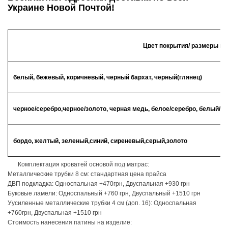
Украине Новой Почтой!
Цвет покрытия/ размеры кр
белый, бежевый, коричневый, черный бархат, черный(глянец)
черное/серебро,черное/золото, черная медь, белое/серебро, белый/б
бордо, желтый, зеленый,синий, сиреневый,серый,золото
Комплектация кроватей основой под матрас:
Металлические трубки 8 см: стандартная цена прайса
ДВП подкладка: Односпальная +470грн, Двуспальная +930 грн
Буковые ламели: Односпальный +760 грн, Двуспальный +1510 грн
Уусиленные металлические трубки 4 см (доп. 16): Односпальная
+760грн, Двуспальная +1510 грн
Стоимость нанесения патины на изделие: