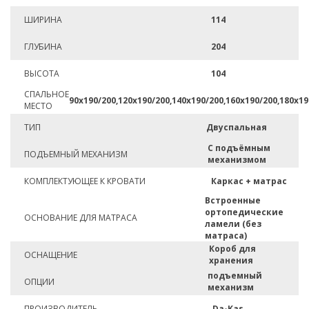
ШИРИНА
114
ГЛУБИНА
204
ВЫСОТА
104
СПАЛЬНОЕ
90х190/200,120х190/200,140х190/200,160х190/200,180х19
МЕСТО
ТИП
Двуспальная
С подъёмным
ПОДЪЕМНЫЙ МЕХАНИЗМ
механизмом
КОМПЛЕКТУЮЩЕЕ К КРОВАТИ
Каркас + матрас
Встроенные
ортопедические
ОСНОВАНИЕ ДЛЯ МАТРАСА
ламели (без
матраса)
Короб для
ОСНАЩЕНИЕ
хранения
подъемный
ОПЦИИ
механизм
ПРОИЗВОДИТЕЛЬ
Da-Kas