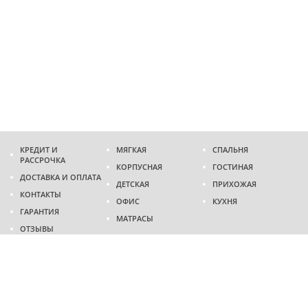
КРЕДИТ И
МЯГКАЯ
СПАЛЬНЯ
РАССРОЧКА
КОРПУСНАЯ
ГОСТИНАЯ
ДОСТАВКА И ОПЛАТА
ДЕТСКАЯ
ПРИХОЖАЯ
КОНТАКТЫ
ОФИС
КУХНЯ
ГАРАНТИЯ
МАТРАСЫ
ОТЗЫВЫ
Адрес
г. Днепр
проспект Слобожанский, 37
пн-сб - 9:00 - 19:00
вс - 10:00 - 17:00