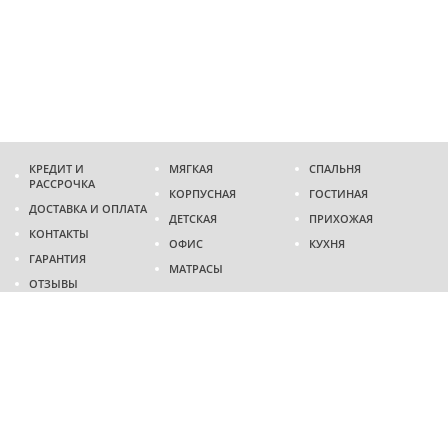
КРЕДИТ И
МЯГКАЯ
СПАЛЬНЯ
РАССРОЧКА
КОРПУСНАЯ
ГОСТИНАЯ
ДОСТАВКА И ОПЛАТА
ДЕТСКАЯ
ПРИХОЖАЯ
КОНТАКТЫ
ОФИС
КУХНЯ
ГАРАНТИЯ
МАТРАСЫ
ОТЗЫВЫ
Адрес
г. Днепр
проспект Слобожанский, 37
пн-сб - 9:00 - 19:00
вс - 10:00 - 17:00
Приходите в гости
Мы на карте