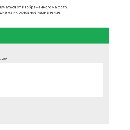
личаться от изображенного на фото.
щие на их основное назначение.
ние: