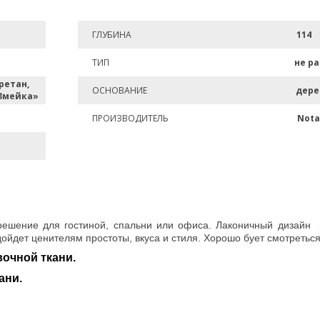
ГЛУБИНА
114
ТИП
не р
ретан,
ОСНОВАНИЕ
дере
Змейка»
ПРОИЗВОДИТЕЛЬ
Nota
ешение для гостиной, спальни или офиса. Лаконичный дизайн в
ойдет ценителям простоты, вкуса и стиля. Хорошо бует смотреться
очной ткани.
ани.