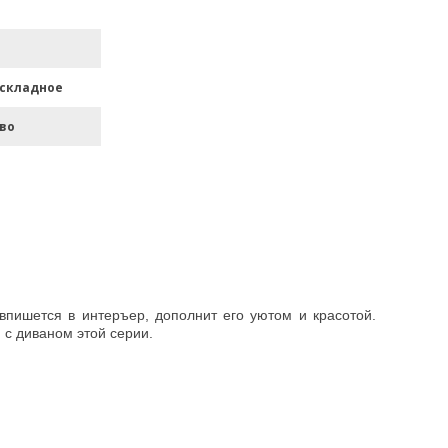
аскладное
во
пишется в интеръер, дополнит его уютом и красотой.
 с диваном этой серии.