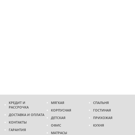
КРЕДИТ И
МЯГКАЯ
СПАЛЬНЯ
РАССРОЧКА
КОРПУСНАЯ
ГОСТИНАЯ
ДОСТАВКА И ОПЛАТА
ДЕТСКАЯ
ПРИХОЖАЯ
КОНТАКТЫ
ОФИС
КУХНЯ
ГАРАНТИЯ
МАТРАСЫ