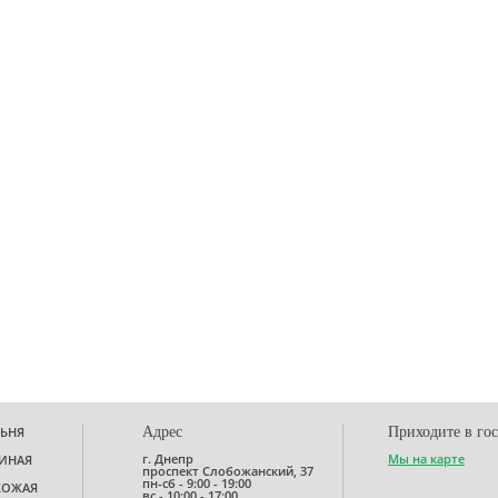
ЬНЯ
Адрес
Приходите в го
г. Днепр
Мы на карте
ИНАЯ
проспект Слобожанский, 37
пн-сб - 9:00 - 19:00
ХОЖАЯ
вс - 10:00 - 17:00