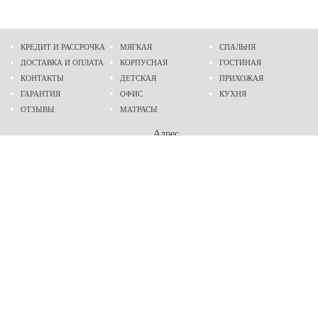
КРЕДИТ И РАССРОЧКА
МЯГКАЯ
СПАЛЬНЯ
ДОСТАВКА И ОПЛАТА
КОРПУСНАЯ
ГОСТИНАЯ
КОНТАКТЫ
ДЕТСКАЯ
ПРИХОЖАЯ
ГАРАНТИЯ
ОФИС
КУХНЯ
ОТЗЫВЫ
МАТРАСЫ
Адрес
г. Днепр
проспект Слобожанский, 37
пн-сб - 9:00 - 19:00
вс - 10:00 - 17:00
Приходите в гости
Мы на карте
Телефон
(096)
489-60-16
(095)
489-60-16
Создание и
продвижение сайтов
: @ 2026 Fenix Industry