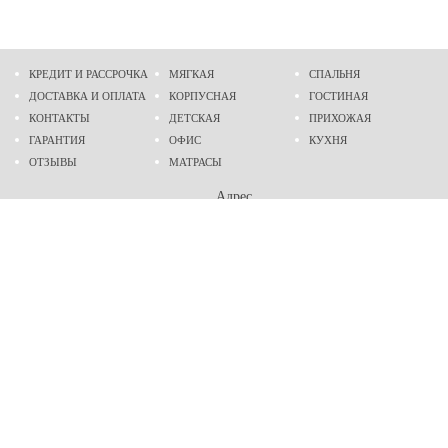
КРЕДИТ И РАССРОЧКА
МЯГКАЯ
СПАЛЬНЯ
ДОСТАВКА И ОПЛАТА
КОРПУСНАЯ
ГОСТИНАЯ
КОНТАКТЫ
ДЕТСКАЯ
ПРИХОЖАЯ
ГАРАНТИЯ
ОФИС
КУХНЯ
ОТЗЫВЫ
МАТРАСЫ
Адрес
г. Днепр
проспект Слобожанский, 37
пн-сб - 9:00 - 19:00
вс - 10:00 - 17:00
Приходите в гости
Мы на карте
Телефон
(096)
489-60-16
(095)
489-60-16