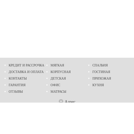
КРЕДИТ И РАССРОЧКА
МЯГКАЯ
СПАЛЬНЯ
ДОСТАВКА И ОПЛАТА
КОРПУСНАЯ
ГОСТИНАЯ
КОНТАКТЫ
ДЕТСКАЯ
ПРИХОЖАЯ
ГАРАНТИЯ
ОФИС
КУХНЯ
ОТЗЫВЫ
МАТРАСЫ
Адрес
г. Днепр
проспект Слобожанский, 37
пн-сб - 9:00 - 19:00
вс - 10:00 - 17:00
Приходите в гости