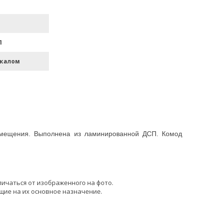
П
ркалом
омещения. Выполнена из ламинированной ДСП. Комод
.
личаться от изображенного на фото.
щие на их основное назначение.