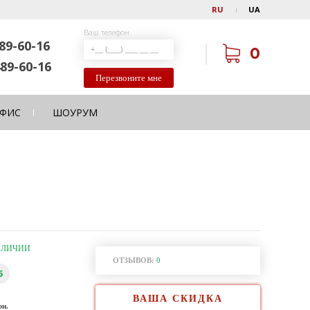
RU
UA
Ваш телефон
89-60-16
0
89-60-16
Перезвоните мне
ФИС
ШОУРУМ
АЛИЧИИ
ОТЗЫВОВ:
0
5
ВАША СКИДКА
рн.