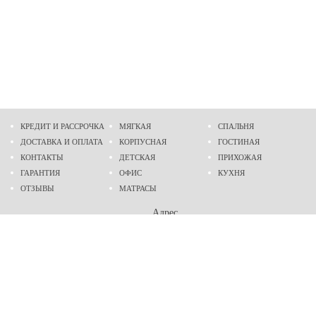
КРЕДИТ И РАССРОЧКА
МЯГКАЯ
СПАЛЬНЯ
ДОСТАВКА И ОПЛАТА
КОРПУСНАЯ
ГОСТИНАЯ
КОНТАКТЫ
ДЕТСКАЯ
ПРИХОЖАЯ
ГАРАНТИЯ
ОФИС
КУХНЯ
ОТЗЫВЫ
МАТРАСЫ
Адрес
г. Днепр
проспект Слобожанский, 37
пн-сб - 9:00 - 19:00
вс - 10:00 - 17:00
Приходите в гости
Мы на карте
Телефон