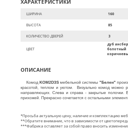
ХАРАКТЕРИСТИКИ
ШИРИНА
160
ВЫСОТА
85
КОЛИЧЕСТВО ДВЕРЕЙ
3
дуб ансбер
ЦВЕТ
болотный
коричнев
ОПИСАНИЕ
Комод
KOM2D3S
мебельной системы
"Белен"
произ
красотой, теплом и уютом. Визуально комод можно р
направляющих. Слева и справа - закрытые полочки. В
прихожей. Прекрасно сочетается с остальными элемен
*Просьба актуальную цену, наличие и комплектацию меб
**Обратите внимание, что в зависимости от цветопереда
***Фабрика оставляет за собой право вносить изменения