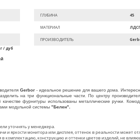
ГЛУБИНА
45
МАТЕРИАЛ
ЛДС
ПРОИЗВОДИТЕЛЬ
Gerb
г / дуб
ый
водителя
Gerbor
- идеальное решение для вашего дома. Интересн
азделить на три функциональные части. По центру производит
 качестве фурнитуры использованы металлические ручки. Комод
тами модульной системы
"Белен".
ели уточнять у менеджера.
чи и яркости монитора или дисплея, оттенок в реальности может от
 в комплектацию, конструкцию и оттенки цветов изделий, не влияю