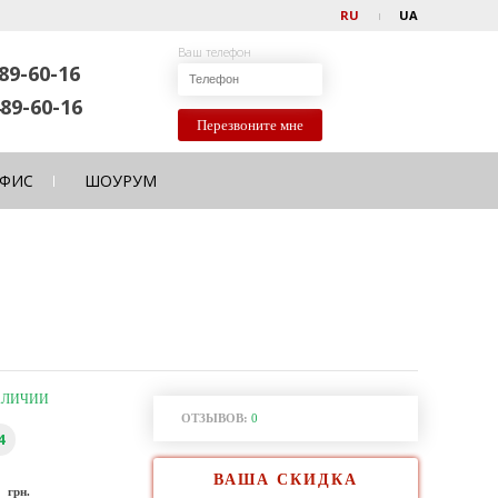
RU
UA
Ваш телефон
89-60-16
89-60-16
Перезвоните мне
ФИС
ШОУРУМ
АЛИЧИИ
ОТЗЫВОВ:
0
4
ВАША СКИДКА
0
грн.