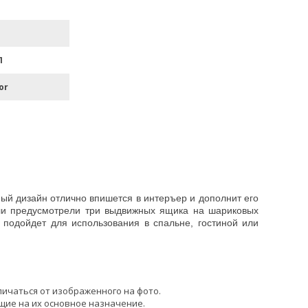
П
or
ый дизайн отлично впишется в интеръер и дополнит его
ели предусмотрели три выдвижных ящика на шариковых
 подойдет для использования в спальне, гостиной или
личаться от изображенного на фото.
щие на их основное назначение.