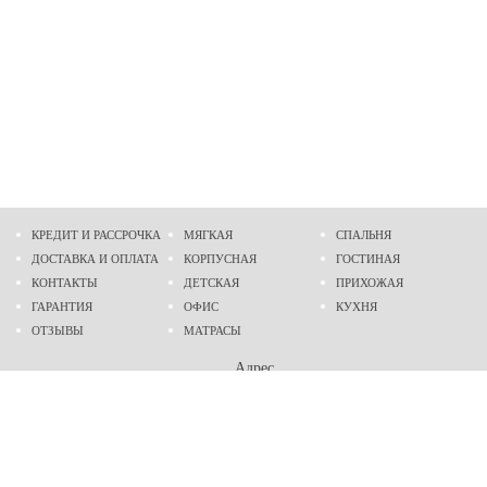
КРЕДИТ И РАССРОЧКА
МЯГКАЯ
СПАЛЬНЯ
ДОСТАВКА И ОПЛАТА
КОРПУСНАЯ
ГОСТИНАЯ
КОНТАКТЫ
ДЕТСКАЯ
ПРИХОЖАЯ
ГАРАНТИЯ
ОФИС
КУХНЯ
ОТЗЫВЫ
МАТРАСЫ
Адрес
г. Днепр
проспект Слобожанский, 37
пн-сб - 9:00 - 19:00
вс - 10:00 - 17:00
Приходите в гости