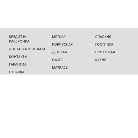
КРЕДИТ И
МЯГКАЯ
СПАЛЬНЯ
РАССРОЧКА
КОРПУСНАЯ
ГОСТИНАЯ
ДОСТАВКА И ОПЛАТА
ДЕТСКАЯ
ПРИХОЖАЯ
КОНТАКТЫ
ОФИС
КУХНЯ
ГАРАНТИЯ
МАТРАСЫ
ОТЗЫВЫ
Адрес
г. Днепр
проспект Слобожанский, 37
пн-сб - 9:00 - 19:00
вс - 10:00 - 17:00
Приходите в гости
Мы на карте
Телефон
(096)
489-60-16
(095)
489-60-16