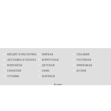
КРЕДИТ И РАССРОЧКА
МЯГКАЯ
СПАЛЬНЯ
ДОСТАВКА И ОПЛАТА
КОРПУСНАЯ
ГОСТИНАЯ
КОНТАКТЫ
ДЕТСКАЯ
ПРИХОЖАЯ
ГАРАНТИЯ
ОФИС
КУХНЯ
ОТЗЫВЫ
МАТРАСЫ
Адрес
г. Днепр
проспект Слобожанский, 37
пн-сб - 9:00 - 19:00
вс - 10:00 - 17:00
Приходите в гости