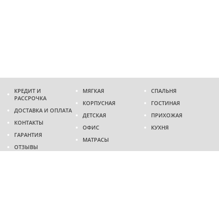
КРЕДИТ И
МЯГКАЯ
СПАЛЬНЯ
РАССРОЧКА
КОРПУСНАЯ
ГОСТИНАЯ
ДОСТАВКА И ОПЛАТА
ДЕТСКАЯ
ПРИХОЖАЯ
КОНТАКТЫ
ОФИС
КУХНЯ
ГАРАНТИЯ
МАТРАСЫ
ОТЗЫВЫ
Адрес
г. Днепр
проспект Слобожанский, 37
пн-сб - 9:00 - 19:00
вс - 10:00 - 17:00
Приходите в гости
Мы на карте