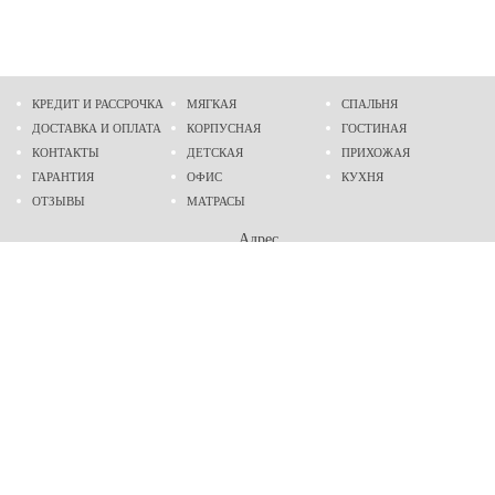
КРЕДИТ И РАССРОЧКА
МЯГКАЯ
СПАЛЬНЯ
ДОСТАВКА И ОПЛАТА
КОРПУСНАЯ
ГОСТИНАЯ
КОНТАКТЫ
ДЕТСКАЯ
ПРИХОЖАЯ
ГАРАНТИЯ
ОФИС
КУХНЯ
ОТЗЫВЫ
МАТРАСЫ
Адрес
г. Днепр
проспект Слобожанский, 37
пн-сб - 9:00 - 19:00
вс - 10:00 - 17:00
Приходите в гости
Мы на карте
Телефон
(096)
489-60-16
(095)
489-60-16