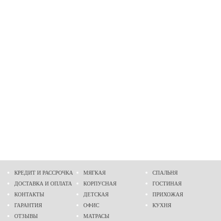
КРЕДИТ И РАССРОЧКА
МЯГКАЯ
СПАЛЬНЯ
ДОСТАВКА И ОПЛАТА
КОРПУСНАЯ
ГОСТИНАЯ
КОНТАКТЫ
ДЕТСКАЯ
ПРИХОЖАЯ
ГАРАНТИЯ
ОФИС
КУХНЯ
ОТЗЫВЫ
МАТРАСЫ