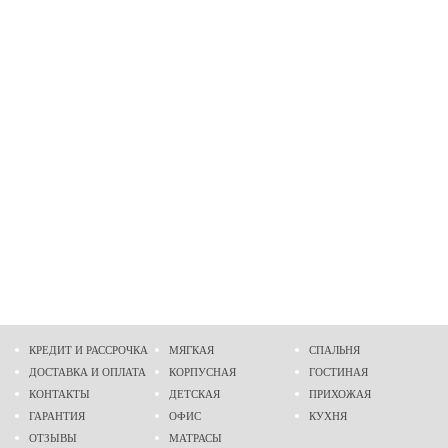
КРЕДИТ И РАССРОЧКА
МЯГКАЯ
СПАЛЬНЯ
ДОСТАВКА И ОПЛАТА
КОРПУСНАЯ
ГОСТИНАЯ
КОНТАКТЫ
ДЕТСКАЯ
ПРИХОЖАЯ
ГАРАНТИЯ
ОФИС
КУХНЯ
ОТЗЫВЫ
МАТРАСЫ