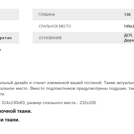
ГЛУБИНА
130
СПАЛЬНОЕ МЕСТО
105х
ДСП,
ретан
ОСНОВАНИЕ
Дере
а
льный дизайн и станет изюминкой вашей гостиной. Также актуаль
пальное место. Вместо подлокотников предусмотрены подушки, та
ти.
314х130х83, размер спального места - 232х105.
очной ткани.
и ткани.