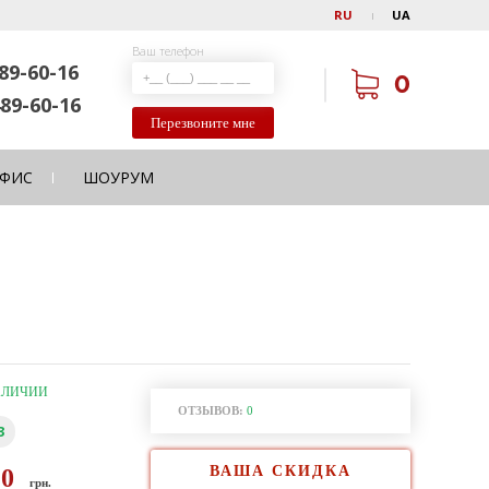
RU
UA
Ваш телефон
89-60-16
0
89-60-16
Перезвоните мне
ФИС
ШОУРУМ
АЛИЧИИ
ОТЗЫВОВ:
0
3
ВАША СКИДКА
40
грн.